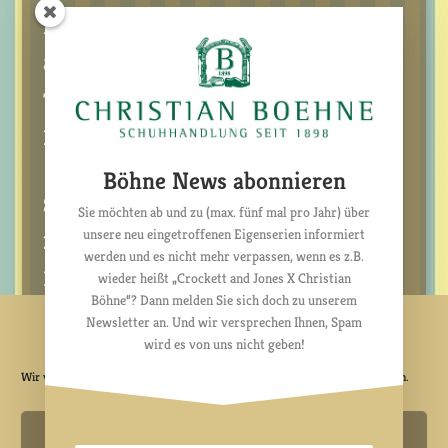
Marstallgebäude
88682 Salem
Telefon +49 7553 323
Email:
info@schuhhandlung-boehne.de
Böhne News abonnieren
SAISON-ÖFFNUNGSZEITEN
Sie möchten ab und zu (max. fünf mal pro Jahr) über
unsere neu eingetroffenen Eigenserien informiert
28. März 2026 bis 24. Oktober 2026
werden und es nicht mehr verpassen, wenn es z.B.
Mo./Di./Do./Fr./Sa. 10 bis 18 Uhr
wieder heißt „Crockett and Jones X Christian
Böhne“? Dann melden Sie sich doch zu unserem
Newsletter an. Und wir versprechen Ihnen, Spam
Cookie-Zustimmung verwalten
wird es von uns nicht geben!
Wir verwenden Cookies, um unsere Website und unseren Service zu optimieren.
Cookies akzeptieren